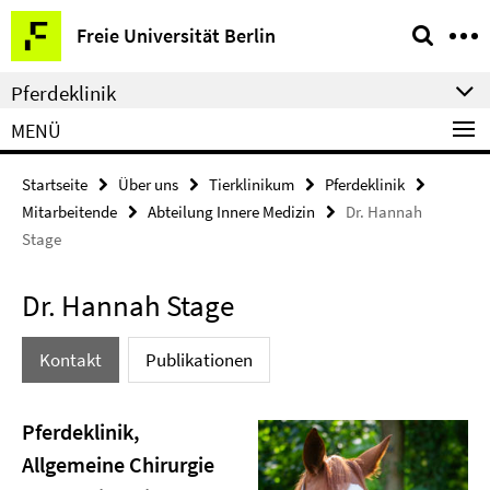
Springe
Service-
Freie Universität Berlin
direkt
Navigation
zu
Pferdeklinik
Inhalt
MENÜ
Startseite
Über uns
Tierklinikum
Pferdeklinik
Mitarbeitende
Abteilung Innere Medizin
Dr. Hannah
Stage
Dr. Hannah Stage
Kontakt
Publikationen
Pferdeklinik,
Allgemeine Chirurgie