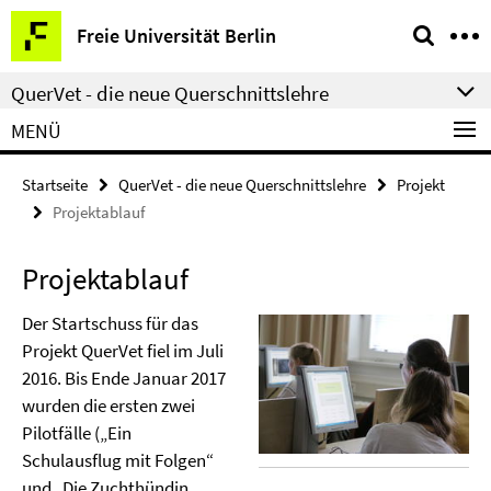
Springe
Service-
Freie Universität Berlin
direkt
Navigation
zu
QuerVet - die neue Querschnittslehre
Inhalt
MENÜ
Startseite
QuerVet - die neue Querschnittslehre
Projekt
Projektablauf
Projektablauf
Der Startschuss für das
Projekt QuerVet fiel im Juli
2016. Bis Ende Januar 2017
wurden die ersten zwei
Pilotfälle („Ein
Schulausflug mit Folgen“
und „Die Zuchthündin