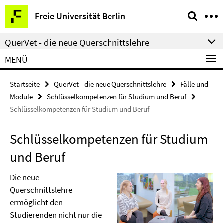
Springe
Service-
Freie Universität Berlin
direkt
Navigation
zu
QuerVet - die neue Querschnittslehre
Inhalt
MENÜ
Startseite
QuerVet - die neue Querschnittslehre
Fälle und
Module
Schlüsselkompetenzen für Studium und Beruf
Schlüsselkompetenzen für Studium und Beruf
Schlüsselkompetenzen für Studium
und Beruf
Die neue
Querschnittslehre
ermöglicht den
Studierenden nicht nur die