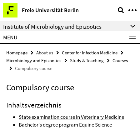
Springe
Service
Freie Universität Berlin
direkt
Navigation
zu
Institute of Microbiology and Epizootics
Inhalt
MENU
Homepage
About us
Center for Infection Medicine
Microbiology and Epizootics
Study & Teaching
Courses
Compulsory course
Compulsory course
Inhaltsverzeichnis
State examination course in Veterinary Medicine
Bachelor's degree program Equine Science