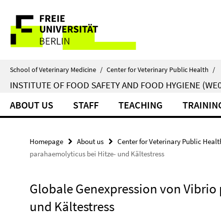
Springe
Service
direkt
zu
Navigation
Inhalt
School of Veterinary Medicine
/
Center for Veterinary Public Health
/
INSTITUTE OF FOOD SAFETY AND FOOD HYGIENE (WE0
ABOUT US
STAFF
TEACHING
TRAININ
Homepage
About us
Center for Veterinary Public Healt
parahaemolyticus bei Hitze- und Kältestress
Globale Genexpression von Vibrio 
und Kältestress