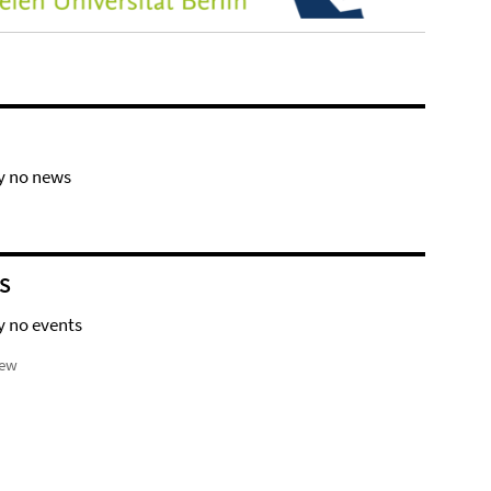
y no news
S
y no events
iew