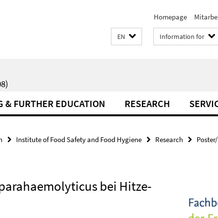
Homepage
Mitarbe
EN
Information for
8)
G & FURTHER EDUCATION
RESEARCH
SERVI
h
Institute of Food Safety and Food Hygiene
Research
Poster
parahaemolyticus bei Hitze-