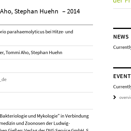
 Aho, Stephan Huehn
– 2014
rio parahaemolyticus bei Hitze- und
NEWS
Currentl
er, Tommi Aho, Stephan Huehn
EVENT
_de
Currentl
overv
akteriologie und Mykologie" in Verbindung
nsmedizin und Zoonosen der Ludwig-
hen Gießen: Verlag der DVG Service GmbH, S.