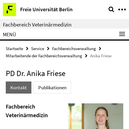
Springe
Service-
Freie Universität Berlin
direkt
Navigation
zu
Fachbereich Veterinärmedizin
Inhalt
MENÜ
Startseite
Service
Fachbereichsverwaltung
Mitarbeitende der Fachbereichsverwaltung
Anika Friese
PD Dr. Anika Friese
Kontakt
Publikationen
Fachbereich
Veterinärmedizin