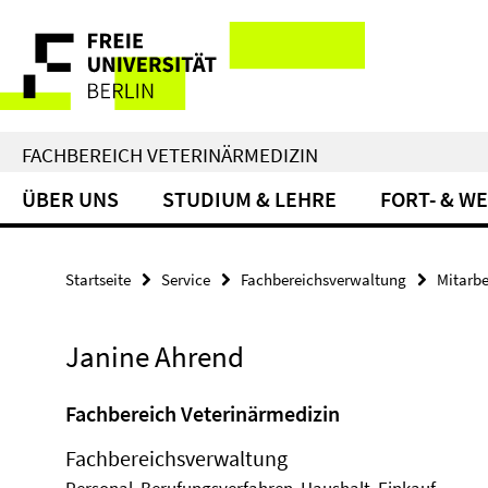
Springe
Service-
direkt
zu
Navigation
Inhalt
FACHBEREICH VETERINÄRMEDIZIN
ÜBER UNS
STUDIUM & LEHRE
FORT- & W
Startseite
Service
Fachbereichsverwaltung
Mitarbe
Janine Ahrend
Fachbereich Veterinärmedizin
Fachbereichsverwaltung