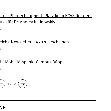
ür die Pferdechirurgie: 1. Platz beim ECVS Resident
026 für Dr. Andrey Kalinovskiy
6
eichs-Newsletter 03/2026 erschienen
6
lbi-Mobilitätspunkt Campus Düppel
6
1 / 10
NE