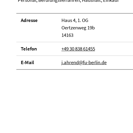
Personal, Berufungsverfahren, Haushalt, Einkauf
Adresse
Haus 4, 1. OG
Oertzenweg 19b
14163
Telefon
+49 30 838 61455
E-Mail
j.ahrend@fu-berlin.de