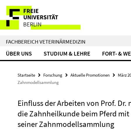
Springe
Service-
direkt
zu
Navigation
Inhalt
FACHBEREICH VETERINÄRMEDIZIN
ÜBER UNS
STUDIUM & LEHRE
FORT- & W
Startseite
Forschung
Aktuelle Promotionen
März 2
Zahnmodellsammlung
Einfluss der Arbeiten von Prof. Dr.
die Zahnheilkunde beim Pferd mit
seiner Zahnmodellsammlung