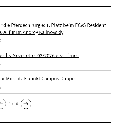
ür die Pferdechirurgie: 1. Platz beim ECVS Resident
026 für Dr. Andrey Kalinovskiy
6
eichs-Newsletter 03/2026 erschienen
6
lbi-Mobilitätspunkt Campus Düppel
6
1 / 10