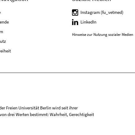
e
Instagram (fu_vetmed)
tende
LinkedIn
um
Hinweise zur Nutzung sozialer Medien
utz
reiheit
r Freien Universität Berlin wird seit ihrer
on drei Werten bestimmt: Wahrheit, Gerechtigkeit