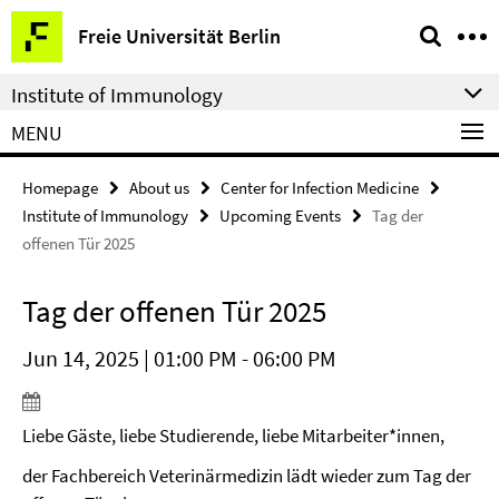
Springe
Service
Freie Universität Berlin
direkt
Navigation
zu
Institute of Immunology
Inhalt
MENU
Homepage
About us
Center for Infection Medicine
Institute of Immunology
Upcoming Events
Tag der
offenen Tür 2025
Tag der offenen Tür 2025
Jun 14, 2025 | 01:00 PM - 06:00 PM
Liebe Gäste, liebe Studierende, liebe Mitarbeiter*innen,
der Fachbereich Veterinärmedizin lädt wieder zum Tag der