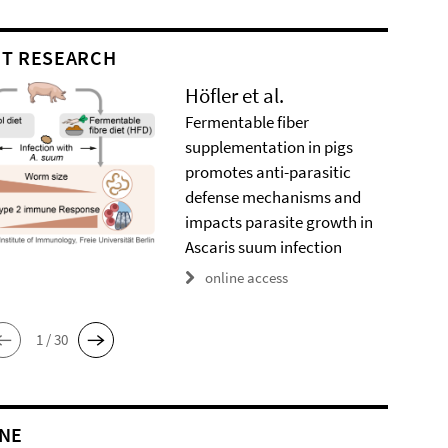
T RESEARCH
Höfler et al.
Fermentable fiber
supplementation in pigs
promotes anti-parasitic
defense mechanisms and
impacts parasite growth in
Ascaris suum infection
online access
1 / 30
NE