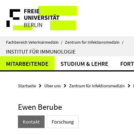
Springe
Service-
direkt
zu
Navigation
Inhalt
Fachbereich Veterinärmedizin
/
Zentrum für Infektionsmedizin
/
INSTITUT FÜR IMMUNOLOGIE
MITARBEITENDE
STUDIUM & LEHRE
FORT
Startseite
Über uns
Zentrum für Infektionsmedizin
Ewen Berube
Kontakt
Forschung