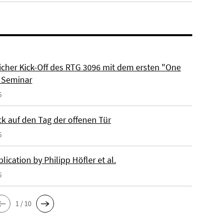
eicher Kick-Off des RTG 3096 mit dem ersten "One
 Seminar
6
ck auf den Tag der offenen Tür
6
ication by Philipp Höfler et al.
6
1 / 10