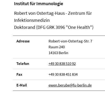
Institut für Immunologie
Robert von Ostertag-Haus - Zentrum für
Infektionsmedizin
Doktorand (DFG GRK 3096 "One Health")
Adresse
Robert-von-Ostertag-Str. 7
Raum 240
14163 Berlin
Telefon
+49 30 838 510 92
Fax
+49 30 838 451 834
E-Mail
ewen.berube@fu-berlin.de