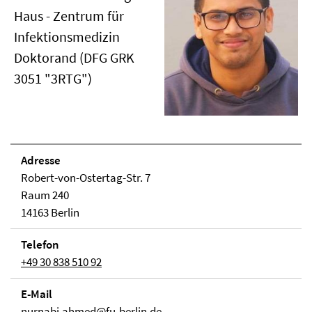
Haus - Zentrum für
Infektionsmedizin
Doktorand (DFG GRK
3051 "3RTG")
Adresse
Robert-von-Ostertag-Str. 7
Raum 240
14163 Berlin
Telefon
+49 30 838 510 92
E-Mail
nurnabi.ahmed@fu-berlin.de