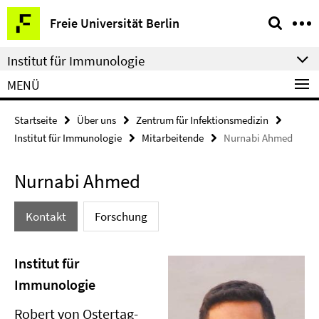
Springe
Service-
Freie Universität Berlin
direkt
Navigation
zu
Institut für Immunologie
Inhalt
MENÜ
Startseite
Über uns
Zentrum für Infektionsmedizin
Institut für Immunologie
Mitarbeitende
Nurnabi Ahmed
Nurnabi Ahmed
Kontakt
Forschung
Institut für
Immunologie
Robert von Ostertag-