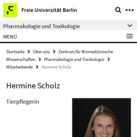
Springe
Service-
Freie Universität Berlin
direkt
Navigation
zu
Pharmakologie und Toxikologie
Inhalt
MENÜ
Startseite
Über uns
Zentrum für Biomedizinische
Wissenschaften
Pharmakologie und Toxikologie
Mitarbeitende
Hermine Scholz
Hermine Scholz
Tierpflegerin