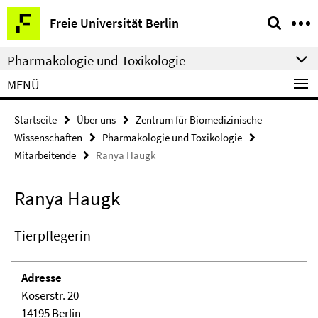
Springe
Service-
Freie Universität Berlin
direkt
Navigation
zu
Pharmakologie und Toxikologie
Inhalt
MENÜ
Startseite
Über uns
Zentrum für Biomedizinische
Wissenschaften
Pharmakologie und Toxikologie
Mitarbeitende
Ranya Haugk
Ranya Haugk
Tierpflegerin
Adresse
Koserstr. 20
14195 Berlin