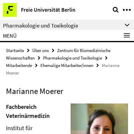
Springe
Service-
Freie Universität Berlin
direkt
Navigation
zu
Pharmakologie und Toxikologie
Inhalt
MENÜ
Startseite
Über uns
Zentrum für Biomedizinische
Wissenschaften
Pharmakologie und Toxikologie
Mitarbeitende
Ehemalige Mitarbeiter/innen
Marianne
Moerer
Marianne Moerer
Fachbereich
Veterinärmedizin
Institut für