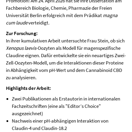
Promotion! Am 24. April 2026 hat sie ihre Dissertation am
Fachbereich Biologie, Chemie, Pharmazie der Freien
Universität Berlin erfolgreich mit dem Prädikat
magna
cum laude
verteidigt.
Zur Forschung:
In ihrer kumulativen Arbeit untersuchte Frau Stein, ob sich
Xenopus laevis
-Oozyten als Modell für magenspezifische
Claudine eignen. Dafür entwickelte sie ein neuartiges Zwei-
Zell-Oozyten-Modell, um die Interaktionen dieser Proteine
in Abhängigkeit vom pH-Wert und dem Cannabinoid CBD
zu analysieren.
Highlights der Arbeit:
Zwei Publikationen als Erstautorin in internationalen
Fachzeitschriften (eine als "Editor‘s Choice"
ausgezeichnet)
Nachweis einer pH-abhängigen Interaktion von
Claudin-4 und Claudin-18.2