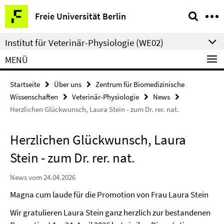
Springe
Service-
Freie Universität Berlin
direkt
Navigation
zu
Institut für Veterinär-Physiologie (WE02)
Inhalt
MENÜ
Startseite
Über uns
Zentrum für Biomedizinische
Wissenschaften
Veterinär-Physiologie
News
Herzlichen Glückwunsch, Laura Stein - zum Dr. rer. nat.
Herzlichen Glückwunsch, Laura
Stein - zum Dr. rer. nat.
News vom 24.04.2026
Magna cum laude für die Promotion von Frau Laura Stein
Wir gratulieren Laura Stein ganz herzlich zur bestandenen