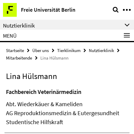
Springe
Service-
Freie Universität Berlin
direkt
Navigation
zu
Nutztierklinik
Inhalt
MENÜ
Startseite
Über uns
Tierklinikum
Nutztierklinik
Mitarbeitende
Lina Hülsmann
Lina Hülsmann
Fachbereich Veterinärmedizin
Abt. Wiederkäuer & Kameliden
AG Reproduktionsmedizin & Eutergesundheit
Studentische Hilfskraft