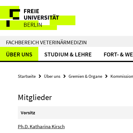
Springe
Service-
direkt
zu
Navigation
Inhalt
FACHBEREICH VETERINÄRMEDIZIN
ÜBER UNS
STUDIUM & LEHRE
FORT- & W
Startseite
Über uns
Gremien & Organe
Kommission
Mitglieder
Vorsitz
Ph.D. Katharina Kirsch