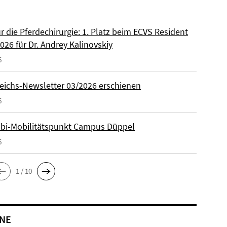
ür die Pferdechirurgie: 1. Platz beim ECVS Resident
026 für Dr. Andrey Kalinovskiy
6
eichs-Newsletter 03/2026 erschienen
6
lbi-Mobilitätspunkt Campus Düppel
6
1 / 10
NE